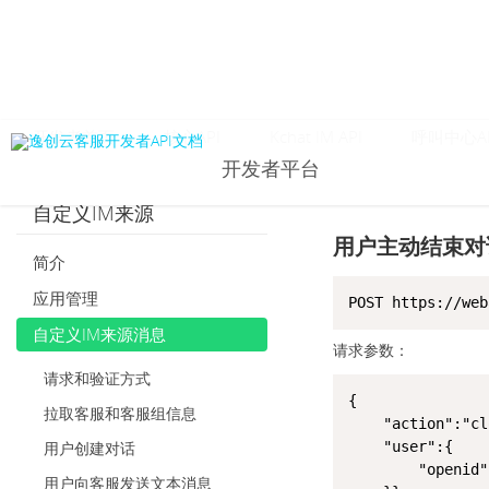
开发者首页
核心API
Kchat IM API
呼叫中心AP
开发者平台
自定义IM来源
用户主动结束对
简介
应用管理
POST https://web
自定义IM来源消息
请求参数：
请求和验证方式
{

拉取客服和客服组信息
	"action":"close_chat",

用户创建对话
	"user":{

		"openid":"e4d8c2abfc783e0b8f0d7b4eb93812e5"

用户向客服发送文本消息