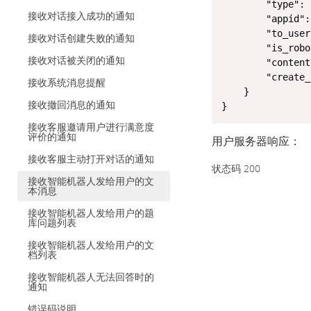
		"type": "text",

接收对话接入成功的通知
		"appid": 1000045,

		"to_user": "e4d8c2abfc783e0b8f0d7b4eb93812e5",

接收对话创建失败的通知
		"is_robot": true,

接收对话被关闭的通知
		"content": "您好，有什么需要帮助您的吗",

		"create_time": 1480433249

接收系统消息提醒
	}

接收撤回消息的通知
}
接收客服邀请用户进行满意度
评价的通知
用户服务器响应：
接收客服主动打开对话的通知
状态码 200
接收智能机器人发给用户的文
本消息
接收智能机器人发给用户的题
库问题列表
接收智能机器人发给用户的文
档列表
接收智能机器人无法回答时的
通知
错误码说明